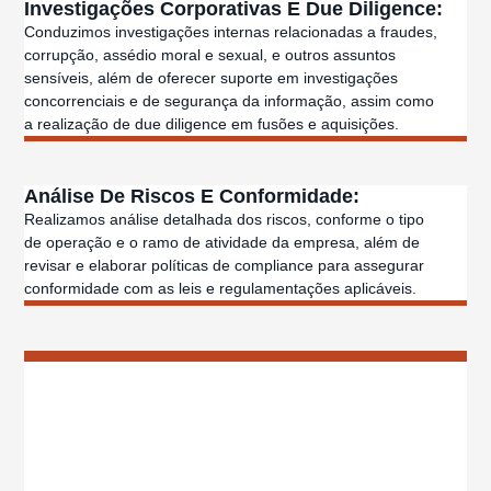
Investigações Corporativas E Due Diligence:
Conduzimos investigações internas relacionadas a fraudes,
corrupção, assédio moral e sexual, e outros assuntos
sensíveis, além de oferecer suporte em investigações
concorrenciais e de segurança da informação, assim como
a realização de due diligence em fusões e aquisições.
Análise De Riscos E Conformidade:
Realizamos análise detalhada dos riscos, conforme o tipo
de operação e o ramo de atividade da empresa, além de
revisar e elaborar políticas de compliance para assegurar
conformidade com as leis e regulamentações aplicáveis.
Estruturação E Revisão De Programas De
Integridade:
Atuamos na criação, revisão e adaptação de programas de
compliance e diligências anticorrupção, alinhando as
práticas empresariais à legislação brasileira, incluindo a Lei
Anticorrupção e a Lei de Lavagem de Dinheiro.