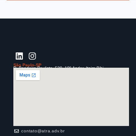
São Paulo-SP
R. Bandeira Paulista, 530,
10º
Andar, Itaim Bibi.
contato@atra.adv.br